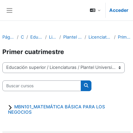
Salta al contenido principal
Acceder
Panel lateral
Página Principal
Cursos
Educación superior
Licenciaturas
Plantel Universidad en línea
Licenciatura en Marketing Digital
Primer cuatrimestre
Primer cuatrimestre
Categorías
Buscar cursos
Buscar cursos
MBN101_MATEMÁTICA BÁSICA PARA LOS
NEGOCIOS