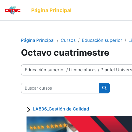
Salta al contenido principal
Página Principal
Página Principal
Cursos
Educación superior
L
Octavo cuatrimestre
Categorías
Buscar cursos
Buscar curs
LA836_Gestión de Calidad