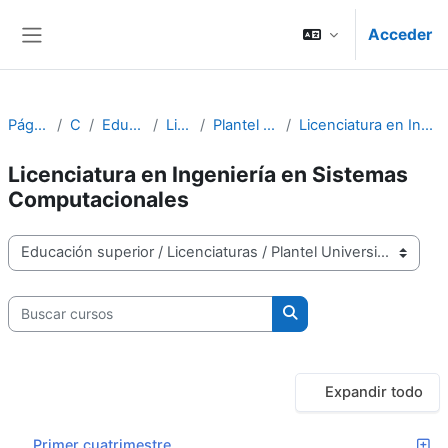
Salta al contenido principal
Acceder
Panel lateral
Página Principal
Cursos
Educación superior
Licenciaturas
Plantel Universidad en línea
Licenciatura en Ingeniería en Sistemas Computacionales
Licenciatura en Ingeniería en Sistemas
Computacionales
Categorías
Buscar cursos
Buscar cursos
Expandir todo
Primer cuatrimestre